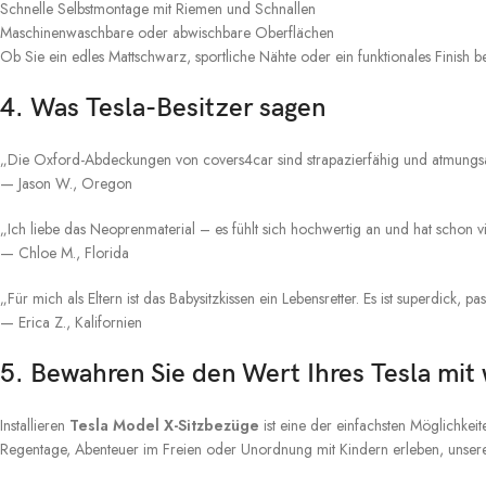
Schnelle Selbstmontage mit Riemen und Schnallen
Maschinenwaschbare oder abwischbare Oberflächen
Ob Sie ein edles Mattschwarz, sportliche Nähte oder ein funktionales Finish b
4. Was Tesla-Besitzer sagen
„Die Oxford-Abdeckungen von covers4car sind strapazierfähig und atmungsakt
— Jason W., Oregon
„Ich liebe das Neoprenmaterial – es fühlt sich hochwertig an und hat schon 
— Chloe M., Florida
„Für mich als Eltern ist das Babysitzkissen ein Lebensretter. Es ist superdick, p
— Erica Z., Kalifornien
5. Bewahren Sie den Wert Ihres Tesla mi
Installieren
Tesla Model X-Sitzbezüge
ist eine der einfachsten Möglichkeite
Regentage, Abenteuer im Freien oder Unordnung mit Kindern erleben, unsere