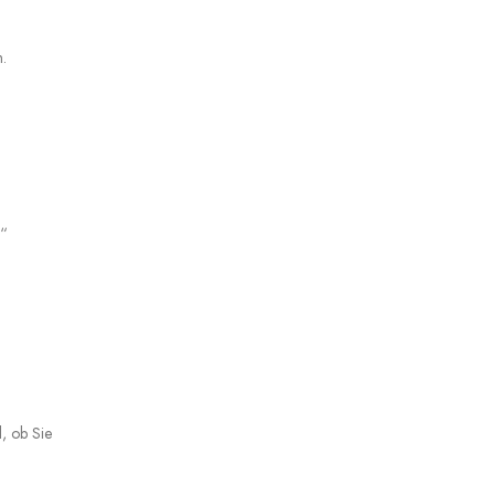
n.
.“
l, ob Sie