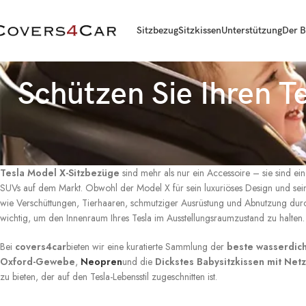
Sitzbezug
Sitzkissen
Unterstützung
Der B
Schützen Sie Ihren 
Tesla Model X-Sitzbezüge
sind mehr als nur ein Accessoire – sie sind ein
SUVs auf dem Markt. Obwohl der Model X für sein luxuriöses Design und seine
wie Verschüttungen, Tierhaaren, schmutziger Ausrüstung und Abnutzung durch 
wichtig, um den Innenraum Ihres Tesla im Ausstellungsraumzustand zu halten.
Bei
covers4car
bieten wir eine kuratierte Sammlung der
beste wasserdich
Oxford-Gewebe
,
Neopren
und die
Dickstes Babysitzkissen mit Net
zu bieten, der auf den Tesla-Lebensstil zugeschnitten ist.