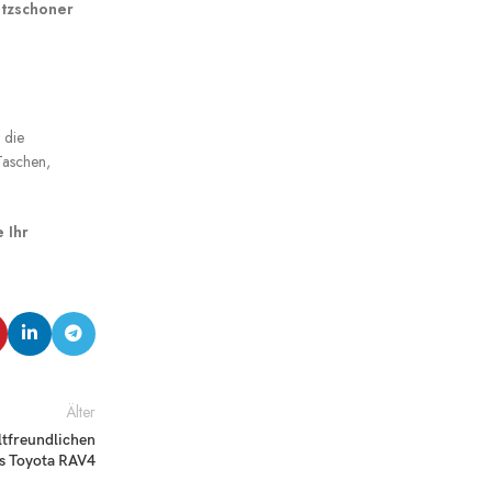
itzschoner
 die
Taschen,
 Ihr
Älter
ltfreundlichen
s Toyota RAV4