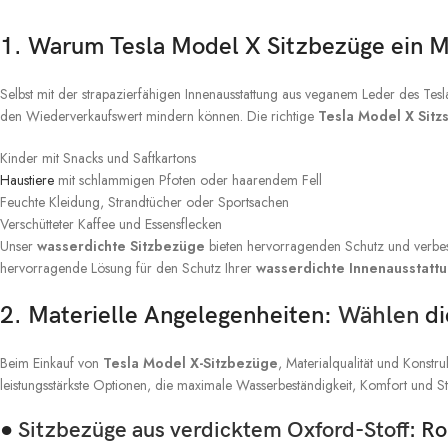
1. Warum Tesla Model X Sitzbezüge ein M
Selbst mit der strapazierfähigen Innenausstattung aus veganem Leder des Tes
den Wiederverkaufswert mindern können. Die richtige
Tesla Model X Sitz
Kinder mit Snacks und Saftkartons
Haustiere
mit schlammigen Pfoten oder haarendem Fell
Feuchte Kleidung, Strandtücher oder Sportsachen
Verschütteter Kaffee und Essensflecken
Unser
wasserdichte Sitzbezüge
bieten hervorragenden Schutz und verbess
hervorragende Lösung für den Schutz Ihrer
wasserdichte Innenausstatt
2. Materielle Angelegenheiten:
Wählen
di
Beim Einkauf von
Tesla Model X-Sitzbezüge
, Materialqualität und Konst
leistungsstärkste Optionen, die maximale Wasserbeständigkeit, Komfort und Sti
●
Sitzbezüge aus verdicktem Oxford-Stoff
: Ro