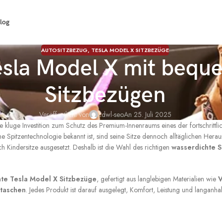
log
AUTOSITZBEZUG
,
TESLA MODEL X SITZBEZÜGE
Tesla Model X mit bequ
Sitzbezügen
Veröffentlicht von
cdwl-seo
An 25. Juli 2025
e kluge Investition zum Schutz des Premium-Innenraums eines der fortschrittlic
 Spitzentechnologie bekannt ist, sind seine Sitze dennoch alltäglichen Hera
Kindersitze ausgesetzt. Deshalb ist die Wahl des richtigen
wasserdichte 
te Tesla Model X Sitzbezüge
, gefertigt aus langlebigen Materialien wie
V
ztaschen
. Jedes Produkt ist darauf ausgelegt, Komfort, Leistung und langanh