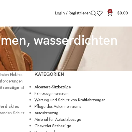
0
Login / Registrieren
$
0.00
emen, wasserdichten
hsten Elektro-
KATEGORIEN
usforderungen
Alcantara-Sitzbezüge
Sitzbezüge
ist
Fahrzeuginnenraum
Wartung und Schutz von Kraftfahrzeugen
erdicktes
Pflege des Autoinnenraums
altenden Schutz
Autositzbezug
Material für Autositzbezüge
Chevrolet Sitzbezüge