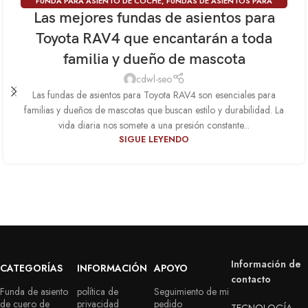
FUNDA PARA ASIENTO DE COCHE
,
FUNDAS DE ASIENTOS PARA
14
Las mejores fundas de asientos para
TOYOTA RAV4
ATRÁS
Toyota RAV4 que encantarán a toda
familia y dueño de mascota
cdwl-seo
Las fundas de asientos para Toyota RAV4 son esenciales para
familias y dueños de mascotas que buscan estilo y durabilidad. La
vida diaria nos somete a una presión constante...
SIGUE LEYENDO
Información de
CATEGORÍAS
INFORMACIÓN
APOYO
contacto
Funda de asiento
política de
Seguimiento de mi
de cuero de
privacidad
pedido