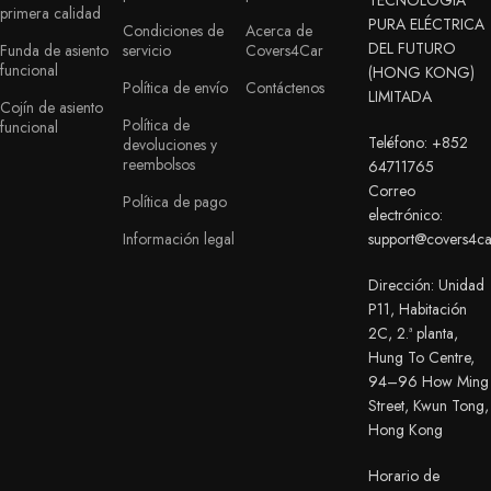
TECNOLOGÍA
primera calidad
PURA ELÉCTRICA
Condiciones de
Acerca de
DEL FUTURO
Funda de asiento
servicio
Covers4Car
funcional
(HONG KONG)
Política de envío
Contáctenos
LIMITADA
Cojín de asiento
Política de
funcional
Teléfono: +852
devoluciones y
reembolsos
64711765
Correo
Política de pago
electrónico:
Información legal
support@covers4c
Dirección: Unidad
P11, Habitación
2C, 2.ª planta,
Hung To Centre,
94–96 How Ming
Street, Kwun Tong,
Hong Kong
Horario de