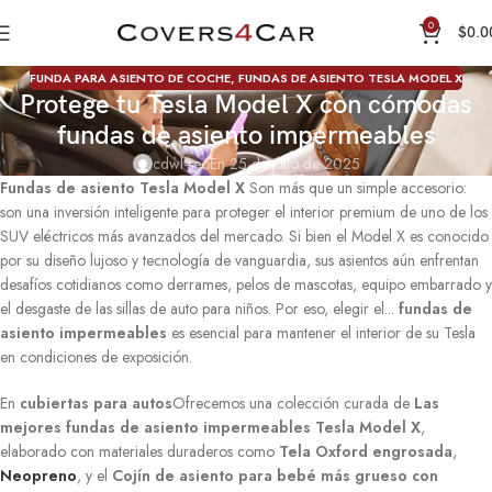
0
$
0.0
FUNDA PARA ASIENTO DE COCHE
,
FUNDAS DE ASIENTO TESLA MODEL X
Protege tu Tesla Model X con cómodas
fundas de asiento impermeables
cdwl-seo
En 25 de julio de 2025
Fundas de asiento Tesla Model X
Son más que un simple accesorio:
son una inversión inteligente para proteger el interior premium de uno de los
SUV eléctricos más avanzados del mercado. Si bien el Model X es conocido
por su diseño lujoso y tecnología de vanguardia, sus asientos aún enfrentan
desafíos cotidianos como derrames, pelos de mascotas, equipo embarrado y
el desgaste de las sillas de auto para niños. Por eso, elegir el...
fundas de
asiento impermeables
es esencial para mantener el interior de su Tesla
en condiciones de exposición.
En
cubiertas para autos
Ofrecemos una colección curada de
Las
mejores fundas de asiento impermeables Tesla Model X
,
elaborado con materiales duraderos como
Tela Oxford engrosada
,
Neopreno
, y el
Cojín de asiento para bebé más grueso con