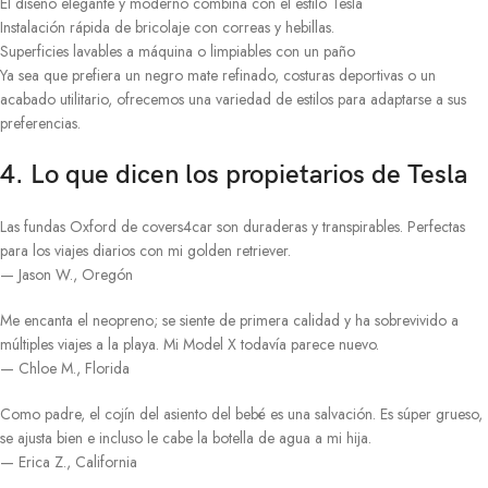
El diseño elegante y moderno combina con el estilo Tesla
Instalación rápida de bricolaje con correas y hebillas.
Superficies lavables a máquina o limpiables con un paño
Ya sea que prefiera un negro mate refinado, costuras deportivas o un
acabado utilitario, ofrecemos una variedad de estilos para adaptarse a sus
preferencias.
4. Lo que dicen los propietarios de Tesla
Las fundas Oxford de covers4car son duraderas y transpirables. Perfectas
para los viajes diarios con mi golden retriever.
— Jason W., Oregón
Me encanta el neopreno; se siente de primera calidad y ha sobrevivido a
múltiples viajes a la playa. Mi Model X todavía parece nuevo.
— Chloe M., Florida
Como padre, el cojín del asiento del bebé es una salvación. Es súper grueso,
se ajusta bien e incluso le cabe la botella de agua a mi hija.
— Erica Z., California