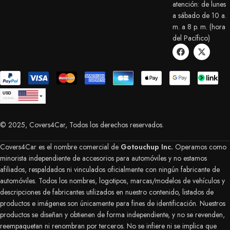
atención: de lunes
a sábado de 10 a.
m. a 8 p. m. (hora
del Pacífico)
USD
USA dollar
CAD
Canadian Dollar
© 2025, Covers4Car, Todos los derechos reservados.
EUR
Euro
GBP
British Pound Sterling
Covers4Car es el nombre comercial de
Gotouchup Inc.
Operamos como
AUD
minorista independiente de accesorios para automóviles y no estamos
Australian Dollar
afiliados, respaldados ni vinculados oficialmente con ningún fabricante de
CHF
Swiss Franc
automóviles. Todos los nombres, logotipos, marcas/modelos de vehículos y
DKK
descripciones de fabricantes utilizados en nuestro contenido, listados de
Danish Krone
NZD
productos e imágenes son únicamente para fines de identificación. Nuestros
New Zealand Dollar
productos se diseñan y obtienen de forma independiente, y no se revenden,
PLN
reempaquetan ni renombran por terceros. No se infiere ni se implica que