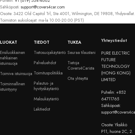
Puhelin:
+1 (619) 534-4662
Sähköposti:
support@covers4car.com
Osoite: 3422 Old Capitol Trl, Ste 4001, Wilmington, DE 19808, Yhdysvallat.
Toimiston aukioloajat: ma-la 10.00-20.00 (PST)
Yhteystiedot
LUOKAT
TIEDOT
TUKEA
Ensiluokkainen
Tietosuojakäytäntö
Seuraa tilaustani
PURE ELECTRIC
nahkainen
FUTURE
Palveluehdot
Tietoja
istuinsuoja
TECHNOLOGY
Covers4Carista
Toimituspolitiikka
(HONG KONG)
Toimiva istuinsuoja
Ota yhteyttä
LIMITED
Palautus- ja
Toiminnallinen
hyvityskäytäntö
istuintyyny
Puhelin: +852
Maksukäytäntö
64711765
Sähköposti:
Lakitiedot
support@covers4c
Osoite: Yksikkö
P11, huone 2C, 2.