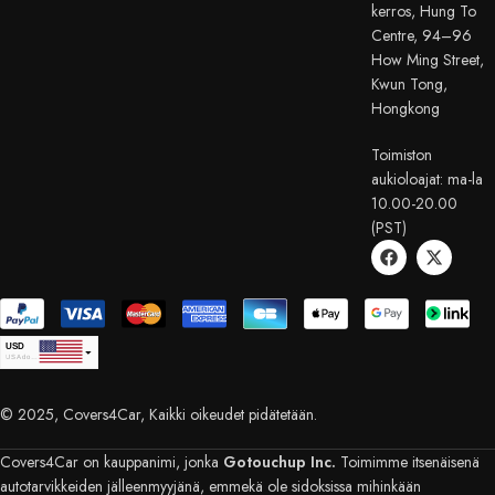
kerros, Hung To
Centre, 94–96
How Ming Street,
Kwun Tong,
Hongkong
Toimiston
aukioloajat: ma-la
10.00-20.00
(PST)
USD
USA dollar
CAD
Canadian Dollar
© 2025, Covers4Car, Kaikki oikeudet pidätetään.
EUR
Euro
GBP
British Pound Sterling
Covers4Car on kauppanimi, jonka
Gotouchup Inc.
Toimimme itsenäisenä
AUD
autotarvikkeiden jälleenmyyjänä, emmekä ole sidoksissa mihinkään
Australian Dollar