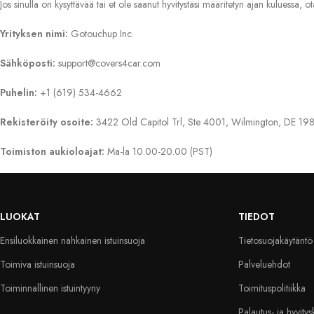
Jos sinulla on kysyttävää tai et ole saanut hyvitystäsi määritetyn ajan kuluessa, o
Yrityksen nimi:
Gotouchup Inc.
Sähköposti:
support@covers4car.com
Puhelin:
+1 (619) 534-4662
Rekisteröity osoite:
3422 Old Capitol Trl, Ste 4001, Wilmington, DE 198
Toimiston aukioloajat:
Ma-la 10.00-20.00 (PST)
LUOKAT
TIEDOT
Ensiluokkainen nahkainen istuinsuoja
Tietosuojakäytäntö
Toimiva istuinsuoja
Palveluehdot
Toiminnallinen istuintyyny
Toimituspolitiikka
Palautus- ja hyvity