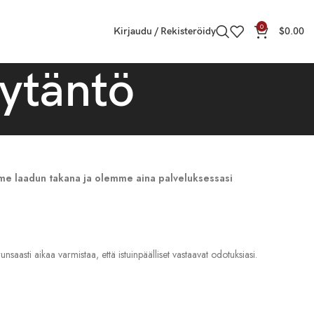
0
Kirjaudu / Rekisteröidy
$
0.00
äytäntö
mme laadun takana ja olemme aina palveluksessasi
nsaasti aikaa varmistaa, että istuinpäälliset vastaavat odotuksiasi.