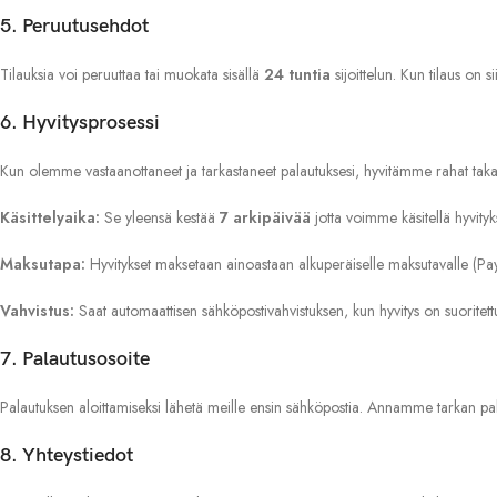
5. Peruutusehdot
Tilauksia voi peruuttaa tai muokata sisällä
24 tuntia
sijoittelun. Kun tilaus on s
6. Hyvitysprosessi
Kun olemme vastaanottaneet ja tarkastaneet palautuksesi, hyvitämme rahat takais
Käsittelyaika:
Se yleensä kestää
7 arkipäivää
jotta voimme käsitellä hyvity
Maksutapa:
Hyvitykset maksetaan ainoastaan alkuperäiselle maksutavalle (PayPali
Vahvistus:
Saat automaattisen sähköpostivahvistuksen, kun hyvitys on suoritett
7. Palautusosoite
Palautuksen aloittamiseksi lähetä meille ensin sähköpostia. Annamme tarkan pa
8. Yhteystiedot