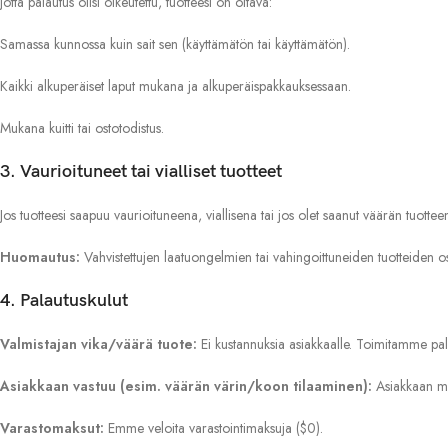
Jotta palautus olisi oikeutettu, tuotteesi on oltava:
Samassa kunnossa kuin sait sen (käyttämätön tai käyttämätön).
Kaikki alkuperäiset laput mukana ja alkuperäispakkauksessaan.
Mukana kuitti tai ostotodistus.
3. Vaurioituneet tai vialliset tuotteet
Jos tuotteesi saapuu vaurioituneena, viallisena tai jos olet saanut väärän tuotte
Huomautus:
Vahvistettujen laatuongelmien tai vahingoittuneiden tuotteiden o
4. Palautuskulut
Valmistajan vika/väärä tuote:
Ei kustannuksia asiakkaalle. Toimitamme pal
Asiakkaan vastuu (esim. väärän värin/koon tilaaminen):
Asiakkaan mie
Varastomaksut:
Emme veloita varastointimaksuja ($0).