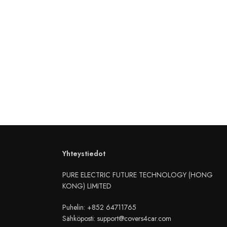
Yhteystiedot
PURE ELECTRIC FUTURE TECHNOLOGY (HONG
KONG) LIMITED
Puhelin: +852 64711765
Sähköposti: support@covers4car.com