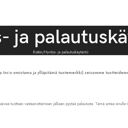
- ja palautusk
Kotiin
Hyvitys- ja palautuskäytäntö
hup Inc:n omistama ja ylläpitämä tuotemerkki) seisomme tuotteide
 päivää tuotteen vastaanottamisen jälkeen pyytää palautusta. Tämä antaa sinulle ru