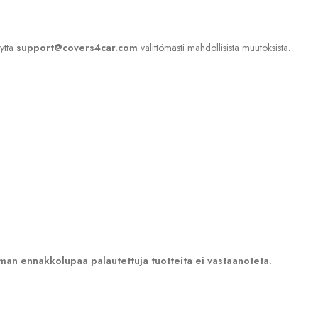
eyttä
support@covers4car.com
välittömästi mahdollisista muutoksista.
lman ennakkolupaa palautettuja tuotteita ei vastaanoteta.