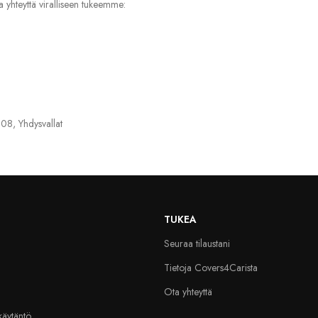
ta yhteyttä viralliseen tukeemme:
08, Yhdysvallat
TUKEA
Seuraa tilaustani
Tietoja Covers4Carista
Ota yhteyttä
skäytäntö