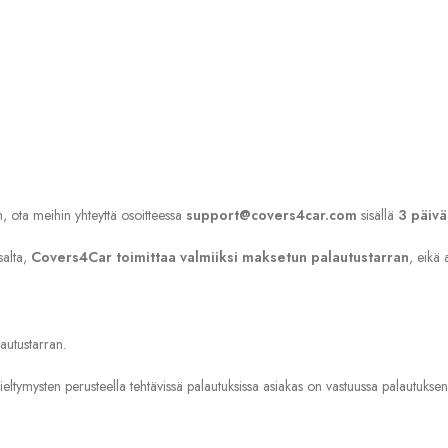
en, ota meihin yhteyttä osoitteessa
support@covers4car.com
sisällä
3 päivä
salta,
Covers4Car toimittaa valmiiksi maksetun palautustarran
, eikä 
autustarran.
ltymysten perusteella tehtävissä palautuksissa asiakas on vastuussa palautuksen to