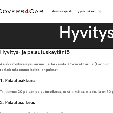
Istuinsuoja
Istuintyyny
Tukea
Blogi
Hyvitys
Hyvitys- ja palautuskäytäntö
Asiakastyytyväisyys on meille tärkeintä. Covers4Carilla (Gotouc
ratkaistaksemme kaikki ongelmat.
1. Palautusikkuna
Tarjoamme
30 päivän palautusoikeus
, mikä tarkoittaa, että sinulla on 30
2. Palautusoikeus