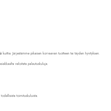
ä
kuittia. Järjestämme pikaisen korvaavan tuotteen tai täyden hyvityksen.
asiakkaalta veloiteta palautuskuluja.
dellisista toimituskuluista.