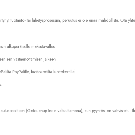
iirtynyt tuotanto- tai lähetysprosessiin, peruutus ei ole enää mahdollista. Ota yht
in alkuperäiselle maksutavallesi:
ksen sen vastaanottamisen jälkeen.
lta PayPalille, luottokortilta luottokortille).
u.
lautusosoitteen (Gotouchup Inc:n valtuuttamana), kun pyyntösi on vahvistettu.
I